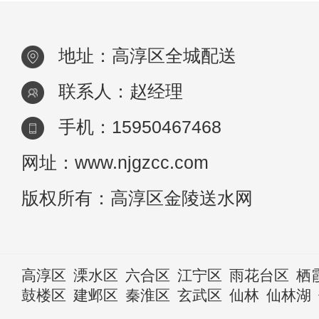
突然
地址：高淳区全城配送
联系人：赵经理
手机：15950467468
网址：www.njgzcc.com
版权所有：高淳区金陵送水网
高淳区
溧水区
六合区
江宁区
雨花台区
栖
鼓楼区
建邺区
秦淮区
玄武区
仙林
仙林湖