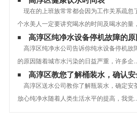
高淳区健康饮水时间表
现在的上班族常常都会因为工作关系疏忽
个水美人一定要讲究喝水的时间及喝水的量
是减轻体重的关键，今天栖霞送水就为大家
高淳区纯净水设备停机故障的原
高淳区纯净水公司告诉你纯水设备停机故
时间表。AM8:30清晨从起床到办公室的过
的原因随着城市水污染的日益严重，许多企
开始引进反渗透纯化水设备，以改善水质问
高淳区教您了解桶装水，确认安
高淳区送水公司教你了解瓶装水，确定安
题。对于这种先进的水处理设备，如果操作
放心纯净水随着人类生活水平的提高，我觉
当，可能会出现各种小问题，对用户产生很
今年你逐渐关注纯水的安荃和高质量问题，
的影响
为了高质量的饮用水的安荃，相当多的人使
瓶装水。然而，瓶装水造成的许多问题，一