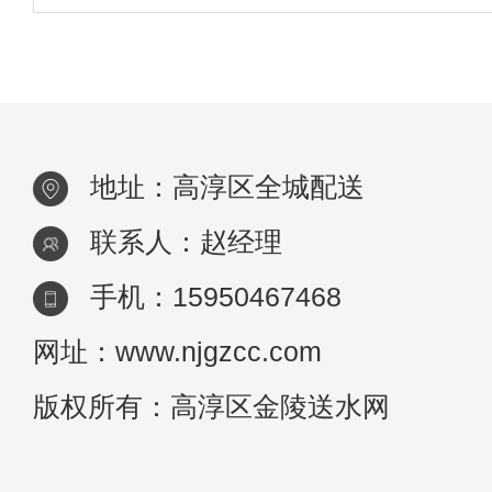
至选择用纯净水做饭，认为这样做的食物比
商，
来水更健康。我相信很多人也对这个问题感
困惑，想知道谁更适合长期饮用？高淳区纯
水公
地址：高淳区全城配送
联系人：赵经理
手机：15950467468
网址：www.njgzcc.com
版权所有：高淳区金陵送水网