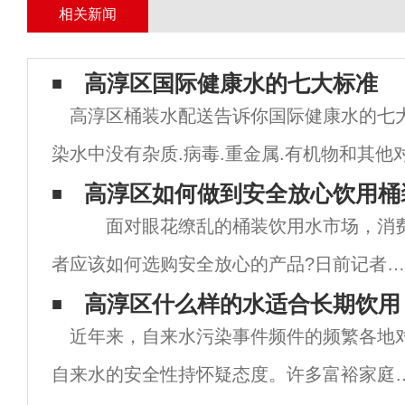
相关新闻
高淳区国际健康水的七大标准
高淳区桶装水配送告诉你国际健康水的七大
染水中没有杂质.病毒.重金属.有机物和其他
染物。二.人体所需的矿物质.微量元素含量
高淳区如何做到安全放心饮用桶
面对眼花缭乱的桶装饮用水市场，消
内的矿物质和微量元素是细胞和器官正常功
者应该如何选购安全放心的产品?日前记者就
这个问题采访了仙林送水专家。专家提醒广
高淳区什么样的水适合长期饮用
近年来，自来水污染事件频件的频繁各地
消费者，在选购桶装饮用水时应注意以下5
自来水的安全性持怀疑态度。许多富裕家庭
点：1、购买桶装饮用水一定要认真选择供水