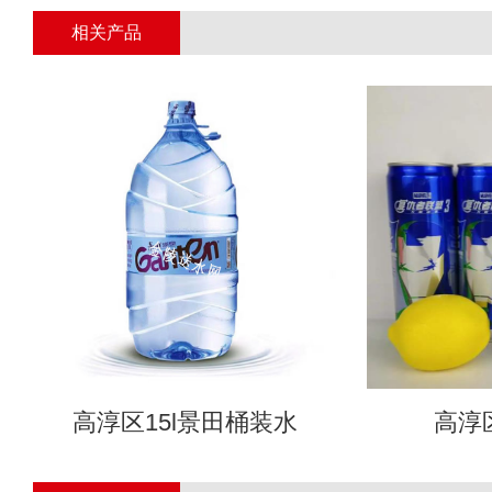
相关产品
高淳区15l景田桶装水
高淳