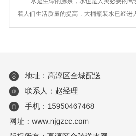
水是生命的源泉，水也是人类必要的营
人体所需的营养。高淳区纯净水是指没有任
着人们生活质量的提高，大桶瓶装水已经进
物质、杂质或营养的水。2.水源矿泉水的水
家庭。在方便消费者的同时，如何健康饮用
费者关注的问题。高淳区
地址：高淳区全城配送
联系人：赵经理
手机：15950467468
网址：www.njgzcc.com