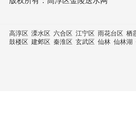
版权所有：高淳区金陵送水网
高淳区
溧水区
六合区
江宁区
雨花台区
栖
鼓楼区
建邺区
秦淮区
玄武区
仙林
仙林湖