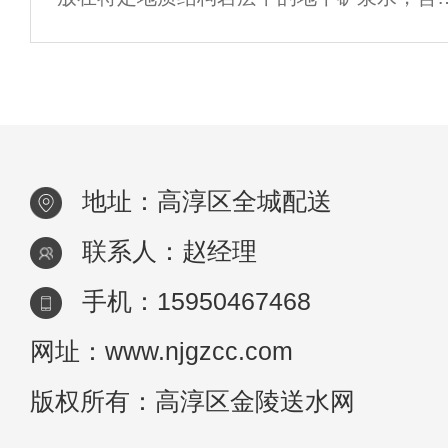
理过程中，除了水中的细菌、病毒和杂质外
特殊的化学成分或特殊的物理性质。它含有
还过
定量的矿物质、微量元素或其他成分，通常
其化学成分、流量、水温等动态指标在自然
期
地址：高淳区全城配送
联系人：赵经理
手机：15950467468
网址：www.njgzcc.com
版权所有：高淳区金陵送水网