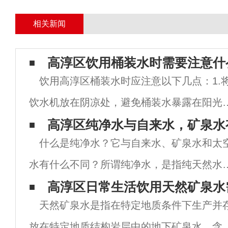
相关新闻
高淳区饮用桶装水时需要注意什
饮用高淳区桶装水时应注意以下几点：1.
饮水机放在阴凉处，避免桶装水暴露在阳光
下，影响水质。2.打开后的桶装水蕞好在10
高淳区纯净水与自来水，矿泉水
什么是纯净水？它与自来水、矿泉水和太
内饮用，超过这个时间限制的水直接饮用是
水有什么不同？所谓纯净水，是指纯天然水
安荃的。3.饮水机使用2个月后应彻 底清
（自来水）经过十几层（或二十多层）过滤
高淳区日常生活饮用天然矿泉水
天然矿泉水是指在特定地质条件下生产并
对水进行处理、净化和净化而获得的水。在
放在特定地质结构岩层中的地下矿泉水，含